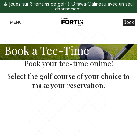
⛳ Jouez sur 3 terrains de golf à Ottawa-Gatineau avec un seul
abonnement.
Book
MENU
Book a Tee-Time
Book your tee-time online!
S
elect the golf course of your choice to
make your reservation.